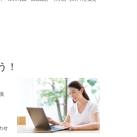
う！
見
わせ